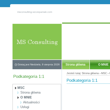
msconsulting-szczepaniak.com
Strona główna
O MNIE
Dzisiaj jest Niedziela, 9 sierpnia 2026
Jesteś tutaj:
Strona główna
MSC
>
>
Podkategoria 1:1
Podkategoria 1:1
MSC
Strona główna
O MNIE
Aktualności
Usługi