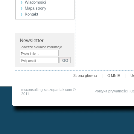
Wiadomości
Mapa strony
Kontakt
Newsletter
Zawsze aktualne informacje
Strona główna
|
O MNIE
|
Us
msconsulting-szczepaniak.com ©
Polityka prywatności
| O
2011